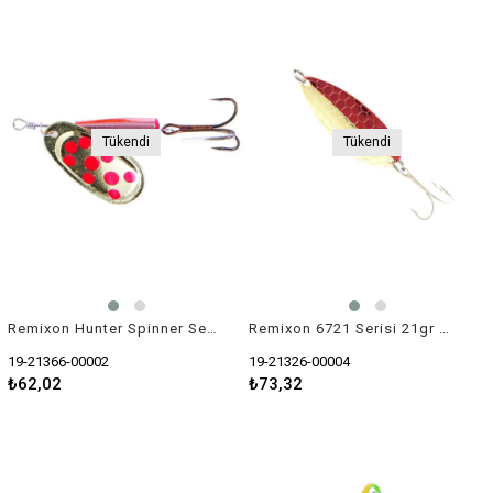
Tükendi
Tükendi
Remixon Hunter Spinner Serisi 10gr Kaşık Yem
Remixon 6721 Serisi 21gr Kaşık Yem
19-21366-00002
19-21326-00004
₺62,02
₺73,32