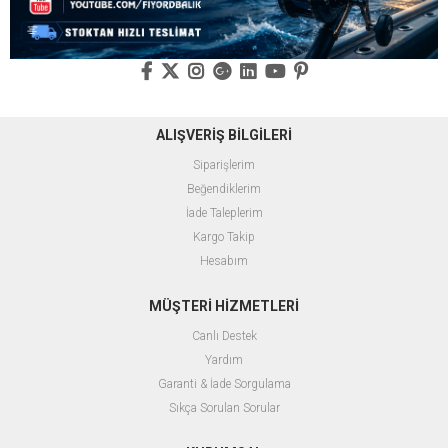
ALIŞVERİŞ BİLGİLERİ
Siparişlerim
Beğendiklerim
İade Taleplerim
Kargo Takip
Hesabım
MÜŞTERİ HİZMETLERİ
Canlı Destek
Yardım
Garanti & İade Sorgulama
Sıkça Sorulan Sorular