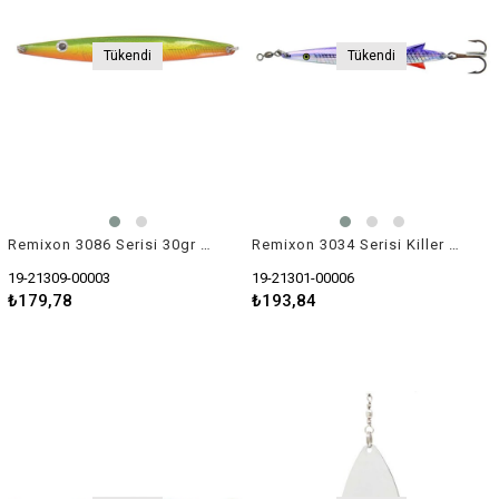
Tükendi
Tükendi
Remixon 3086 Serisi 30gr Killer Kaşık Yem
Remixon 3034 Serisi Killer Lures 28gr Kaşık Yem
19-21309-00003
19-21301-00006
₺179,78
₺193,84