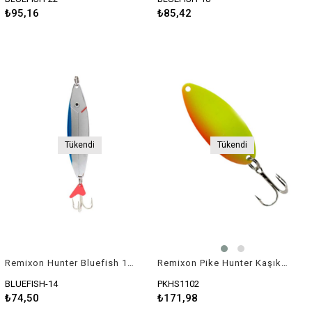
₺95,16
₺85,42
Tükendi
Tükendi
Remixon Hunter Bluefish 14gr Kaşık
Remixon Pike Hunter Kaşık 11,4gr 5,5cm
BLUEFISH-14
PKHS1102
₺74,50
₺171,98