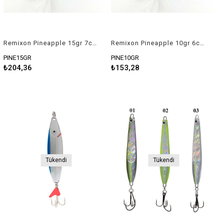
Remixon Pineapple 15gr 7cm Metal Kaşık
Remixon Pineapple 10gr 6cm Metal Kaşık
PINE15GR
PINE10GR
₺204,36
₺153,28
Tükendi
Tükendi