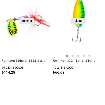
Tükendi
Tükendi
Remixon Spinner 3322 Serisi 7,5gr Kaşık Yem
Remixon 3321 Serisi 21gr Kaşık Yem
19-21316-00003
19-21315-00001
₺114,28
₺66,68