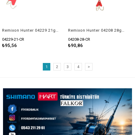
Remixon Hunter 04229 21gr Kaşık
Remixon Hunter 04208 28gr Kaşık
04229-21-CR
04208-28-CR
₺95,56
₺90,86
1
2
3
4
>