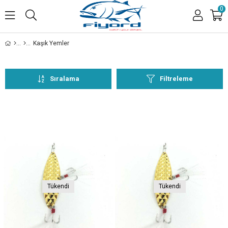
0
Kaşık Yemler
Sıralama
Filtreleme
Tükendi
Tükendi