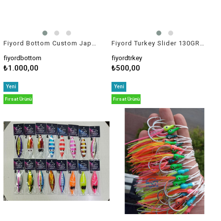
Fiyord Bottom Custom Japan Octopus Jig 180-240gr
Fiyord Turkey Slider 130GR Jig
fiyordbottom
fiyordtrkey
₺1.000,00
₺500,00
Yeni
Yeni
Ürün
Ürün
Fırsat Ürünü
Fırsat Ürünü