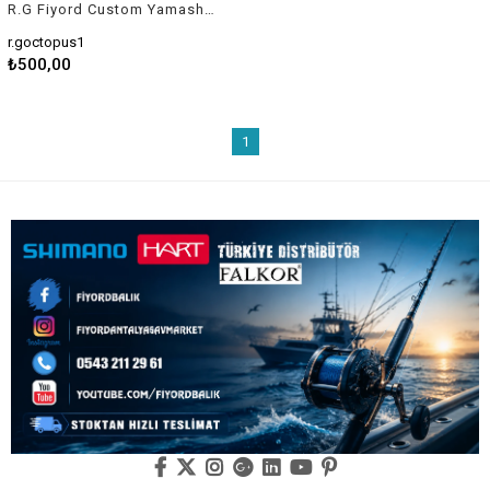
R.G Fiyord Custom Yamashita Octopus Asist Ahtapot
r.goctopus1
₺500,00
1