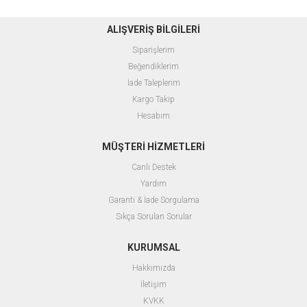
ALIŞVERİŞ BİLGİLERİ
Siparişlerim
Beğendiklerim
İade Taleplerim
Kargo Takip
Hesabım
MÜŞTERİ HİZMETLERİ
Canlı Destek
Yardım
Garanti & İade Sorgulama
Sıkça Sorulan Sorular
KURUMSAL
Hakkımızda
İletişim
KVKK