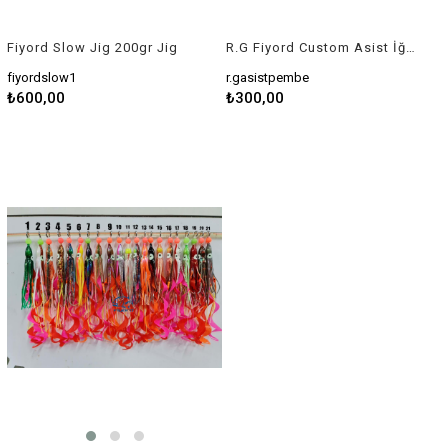
Fiyord Slow Jig 200gr Jig
R.G Fiyord Custom Asist İğne Slow Jig
fiyordslow1
r.gasistpembe
₺600,00
₺300,00