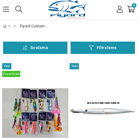
0
Fiyord Custom Özel Ürünler
Sıralama
Filtreleme
Yeni
Yeni
Ürün
Ürün
Fırsat Ürünü