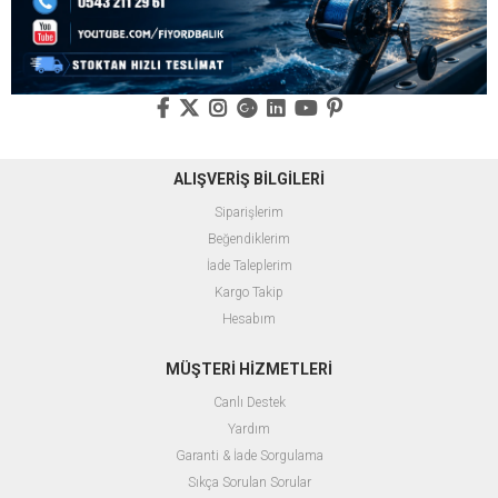
ALIŞVERİŞ BİLGİLERİ
Siparişlerim
Beğendiklerim
İade Taleplerim
Kargo Takip
Hesabım
MÜŞTERİ HİZMETLERİ
Canlı Destek
Yardım
Garanti & İade Sorgulama
Sıkça Sorulan Sorular