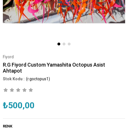
Fiyord
R.G Fiyord Custom Yamashita Octopus Asist
Ahtapot
(r.goctopus1)
₺500,00
RENK