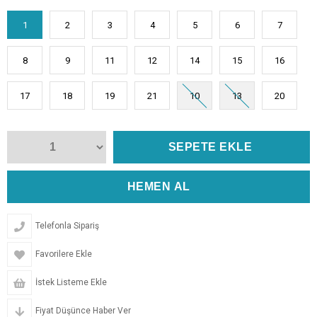
1
2
3
4
5
6
7
8
9
11
12
14
15
16
17
18
19
21
10
13
20
Telefonla Sipariş
Favorilere Ekle
İstek Listeme Ekle
Fiyat Düşünce Haber Ver