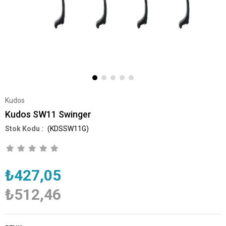
Kudos
Kudos SW11 Swinger
(KDSSW11G)
₺427,05
₺512,46